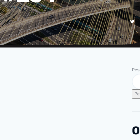
Pes
Pe
O