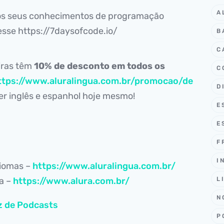
A
 os seus conhecimentos de programação
esse https://7daysofcode.io/
B
C
iras têm
10% de desconto em todos os
C
ttps://www.aluralingua.com.br/promocao/de
D
r inglês e espanhol hoje mesmo!
E
E
F
I
diomas –
https://www.aluralingua.com.br/
ia –
https://www.alura.com.br/
L
N
z de Podcasts
P