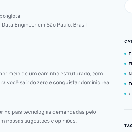
 poliglota
d Data Engineer em São Paulo, Brasil
CA
D
E
s por meio de um caminho estruturado, com
M
ra você sair do zero e conquistar domínio real
P
U
rincipais tecnologias demandadas pelo
om nossas sugestões e opiniões.
TA