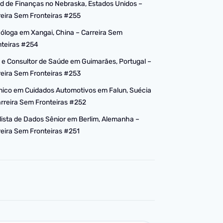
d de Finanças no Nebraska, Estados Unidos –
reira Sem Fronteiras #255
cóloga em Xangai, China – Carreira Sem
nteiras #254
 e Consultor de Saúde em Guimarães, Portugal –
reira Sem Fronteiras #253
nico em Cuidados Automotivos em Falun, Suécia
arreira Sem Fronteiras #252
lista de Dados Sênior em Berlim, Alemanha –
reira Sem Fronteiras #251