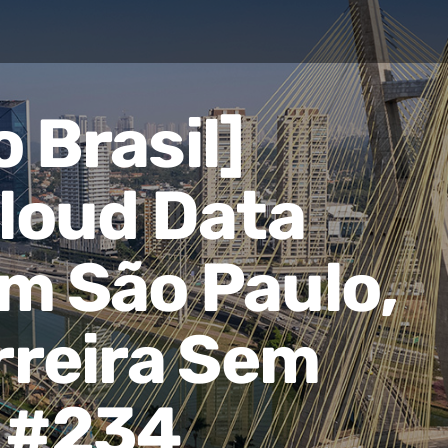
 Brasil]
Cloud Data
m São Paulo,
arreira Sem
s #234