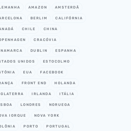
LEMANHA
AMAZON
AMSTERDÃ
ARCELONA
BERLIM
CALIFÓRNIA
ANADÁ
CHILE
CHINA
OPENHAGEN
CRACÓVIA
INAMARCA
DUBLIN
ESPANHA
STADOS UNIDOS
ESTOCOLMO
STÔNIA
EUA
FACEBOOK
RANÇA
FRONT END
HOLANDA
NGLATERRA
IRLANDA
ITÁLIA
ISBOA
LONDRES
NORUEGA
OVA IORQUE
NOVA YORK
OLÔNIA
PORTO
PORTUGAL