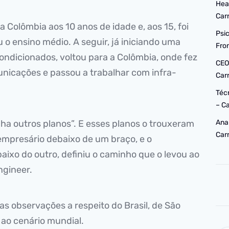
Hea
Car
Colômbia aos 10 anos de idade e, aos 15, foi
Psi
u o ensino médio. A seguir, já iniciando uma
Fro
ondicionados, voltou para a Colômbia, onde fez
CEO
nicações e passou a trabalhar com infra-
Car
Téc
– C
nha outros planos”. E esses planos o trouxeram
Ana
Car
 empresário debaixo de um braço, e o
ixo do outro, definiu o caminho que o levou ao
ngineer.
as observações a respeito do Brasil, de São
e ao cenário mundial.