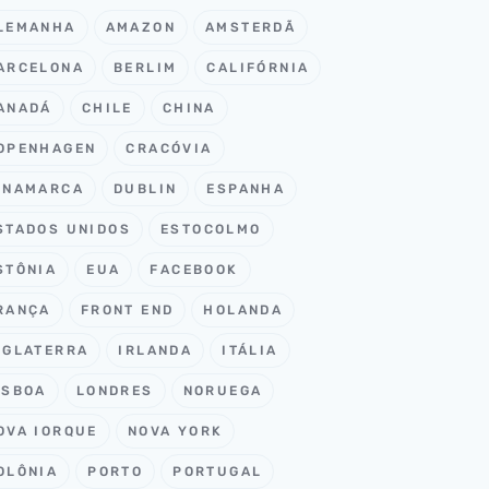
LEMANHA
AMAZON
AMSTERDÃ
ARCELONA
BERLIM
CALIFÓRNIA
ANADÁ
CHILE
CHINA
OPENHAGEN
CRACÓVIA
INAMARCA
DUBLIN
ESPANHA
STADOS UNIDOS
ESTOCOLMO
STÔNIA
EUA
FACEBOOK
RANÇA
FRONT END
HOLANDA
NGLATERRA
IRLANDA
ITÁLIA
ISBOA
LONDRES
NORUEGA
OVA IORQUE
NOVA YORK
OLÔNIA
PORTO
PORTUGAL