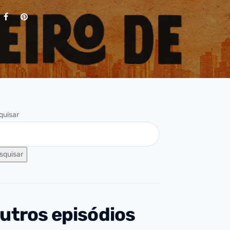
quisar
squisar
utros episódios