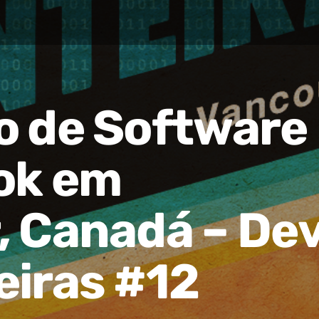
o de Software
ok em
, Canadá – De
eiras #12