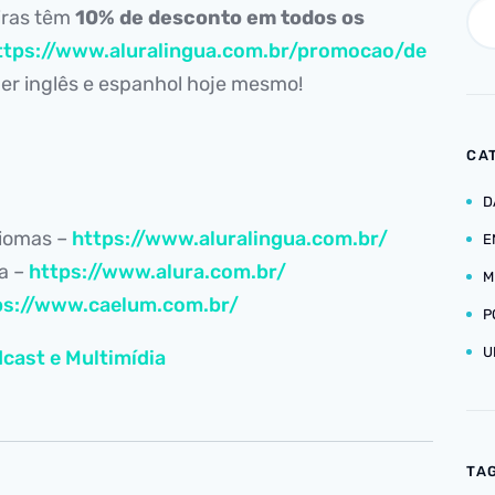
iras têm
10% de desconto em todos os
ttps://www.aluralingua.com.br/promocao/de
r inglês e espanhol hoje mesmo!
CA
D
diomas –
https://www.aluralingua.com.br/
E
ia –
https://www.alura.com.br/
M
ps://www.caelum.com.br/
P
U
cast e Multimídia
TA