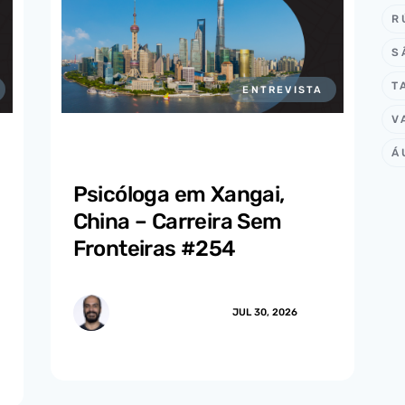
R
S
T
ENTREVISTA
V
Á
Psicóloga em Xangai,
China – Carreira Sem
Fronteiras #254
MARCUS.MENDES
JUL 30, 2026