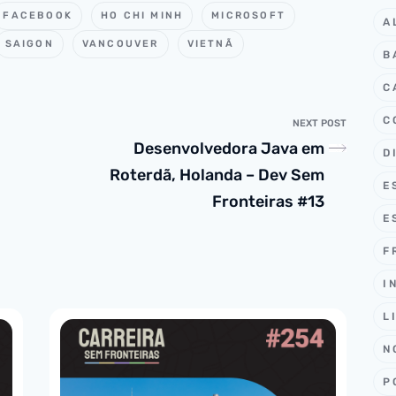
FACEBOOK
HO CHI MINH
MICROSOFT
A
SAIGON
VANCOUVER
VIETNÃ
B
C
C
NEXT POST
Desenvolvedora Java em
D
Roterdã, Holanda – Dev Sem
E
Fronteiras #13
E
F
I
L
N
P