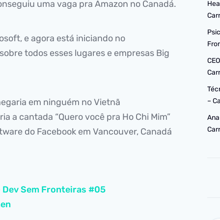
 conseguiu uma vaga pra Amazon no Canadá.
Hea
Car
Psi
osoft, e agora está iniciando no
Fro
sobre todos esses lugares e empresas Big
CEO
Car
Téc
chegaria em ninguém no Vietnã
– C
aria a cantada “Quero você pra Ho Chi Mim”
Ana
Car
ftware do Facebook em Vancouver, Canadá
– Dev Sem Fronteiras #05
men