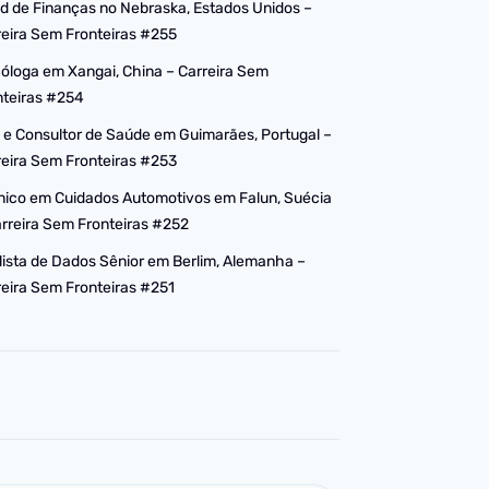
d de Finanças no Nebraska, Estados Unidos –
reira Sem Fronteiras #255
cóloga em Xangai, China – Carreira Sem
nteiras #254
 e Consultor de Saúde em Guimarães, Portugal –
reira Sem Fronteiras #253
nico em Cuidados Automotivos em Falun, Suécia
arreira Sem Fronteiras #252
lista de Dados Sênior em Berlim, Alemanha –
reira Sem Fronteiras #251