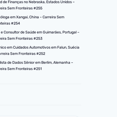
d de Finanças no Nebraska, Estados Unidos –
reira Sem Fronteiras #255
cóloga em Xangai, China – Carreira Sem
nteiras #254
 e Consultor de Saúde em Guimarães, Portugal –
reira Sem Fronteiras #253
nico em Cuidados Automotivos em Falun, Suécia
arreira Sem Fronteiras #252
lista de Dados Sênior em Berlim, Alemanha –
reira Sem Fronteiras #251