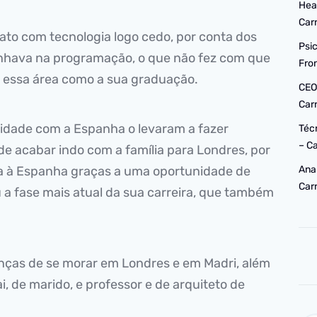
Hea
Car
tato com tecnologia logo cedo, por conta dos
Psi
ranhava na programação, o que não fez com que
Fro
 essa área como a sua graduação.
CEO
Car
aridade com a Espanha o levaram a fazer
Téc
– C
de acabar indo com a família para Londres, por
lta à Espanha graças a uma oportunidade de
Ana
Car
u a fase mais atual da sua carreira, que também
renças de se morar em Londres e em Madri, além
i, de marido, e professor e de arquiteto de