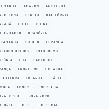
LEMANHA
AMAZON
AMSTERDÃ
ARCELONA
BERLIM
CALIFÓRNIA
ANADÁ
CHILE
CHINA
OPENHAGEN
CRACÓVIA
INAMARCA
DUBLIN
ESPANHA
STADOS UNIDOS
ESTOCOLMO
STÔNIA
EUA
FACEBOOK
RANÇA
FRONT END
HOLANDA
NGLATERRA
IRLANDA
ITÁLIA
ISBOA
LONDRES
NORUEGA
OVA IORQUE
NOVA YORK
OLÔNIA
PORTO
PORTUGAL