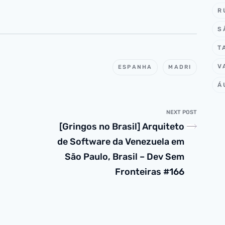
R
S
T
V
ESPANHA
MADRI
Á
NEXT POST
[Gringos no Brasil] Arquiteto
de Software da Venezuela em
São Paulo, Brasil – Dev Sem
Fronteiras #166