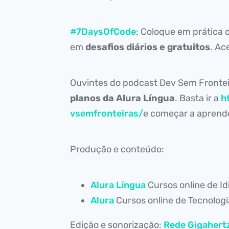
#7DaysOfCode
: Coloque em prática
em
desafios diários e gratuitos
. Ac
Ouvintes do podcast Dev Sem Fronte
planos da Alura Língua
. Basta ir a
h
vsemfronteiras/
e começar a aprende
Produção e conteúdo:
Alura Língua
Cursos online de I
Alura
Cursos online de Tecnolog
Edição e sonorização:
Rede Gigahert