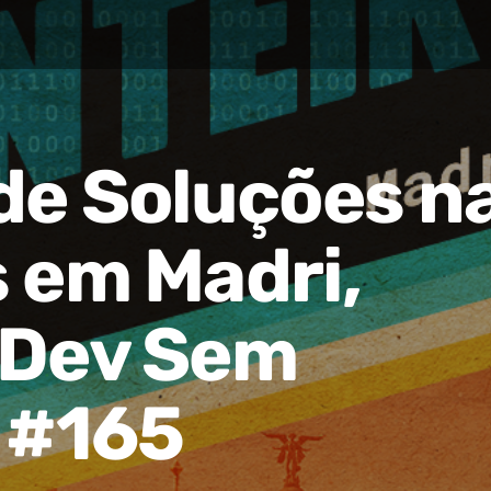
de Soluções n
 em Madri,
 Dev Sem
 #165