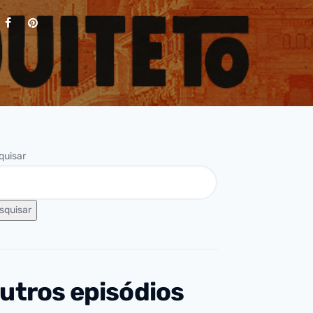
quisar
squisar
utros episódios