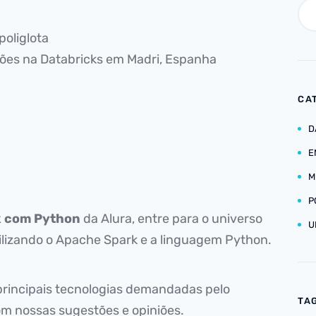
 poliglota
ções na Databricks em Madri, Espanha
CA
D
E
M
P
 com Python
da Alura, entre para o universo
U
tilizando o Apache Spark e a linguagem Python.
rincipais tecnologias demandadas pelo
TA
om nossas sugestões e opiniões.