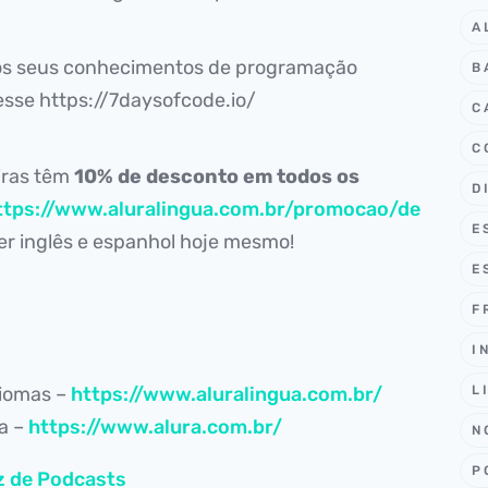
A
 os seus conhecimentos de programação
B
esse https://7daysofcode.io/
C
C
iras têm
10% de desconto em todos os
D
ttps://www.aluralingua.com.br/promocao/de
E
r inglês e espanhol hoje mesmo!
E
F
I
diomas –
https://www.aluralingua.com.br/
L
ia –
https://www.alura.com.br/
N
P
z de Podcasts