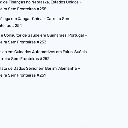
d de Finanças no Nebraska, Estados Unidos –
reira Sem Fronteiras #255
cóloga em Xangai, China – Carreira Sem
nteiras #254
 e Consultor de Saúde em Guimarães, Portugal –
reira Sem Fronteiras #253
nico em Cuidados Automotivos em Falun, Suécia
arreira Sem Fronteiras #252
lista de Dados Sênior em Berlim, Alemanha –
reira Sem Fronteiras #251