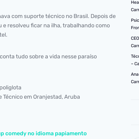
Hea
Car
ava com suporte técnico no Brasil. Depois de
Psi
 e resolveu ficar na ilha, trabalhando como
Fro
el.
CEO
Car
s conta tudo sobre a vida nesse paraíso
Téc
– C
Ana
Car
 poliglota
e Técnico em Oranjestad, Aruba
up comedy no idioma papiamento