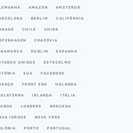
LEMANHA
AMAZON
AMSTERDÃ
ARCELONA
BERLIM
CALIFÓRNIA
ANADÁ
CHILE
CHINA
OPENHAGEN
CRACÓVIA
INAMARCA
DUBLIN
ESPANHA
STADOS UNIDOS
ESTOCOLMO
STÔNIA
EUA
FACEBOOK
RANÇA
FRONT END
HOLANDA
NGLATERRA
IRLANDA
ITÁLIA
ISBOA
LONDRES
NORUEGA
OVA IORQUE
NOVA YORK
OLÔNIA
PORTO
PORTUGAL