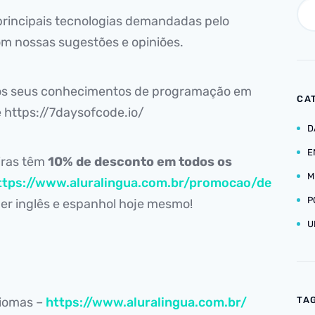
rincipais tecnologias demandadas pelo
om nossas sugestões e opiniões.
 os seus conhecimentos de programação em
CA
e https://7daysofcode.io/
D
E
iras têm
10% de desconto em todos os
M
ttps://www.aluralingua.com.br/promocao/de
P
r inglês e espanhol hoje mesmo!
U
diomas –
https://www.aluralingua.com.br/
TA