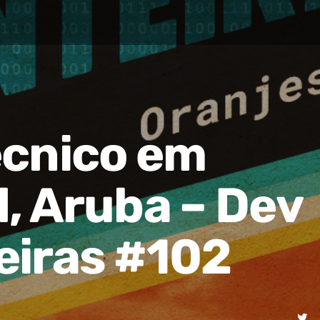
écnico em
, Aruba – Dev
eiras #102