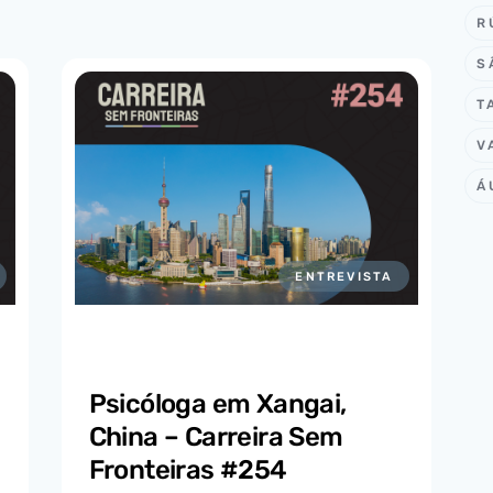
R
S
T
V
Á
ENTREVISTA
Psicóloga em Xangai,
China – Carreira Sem
Fronteiras #254