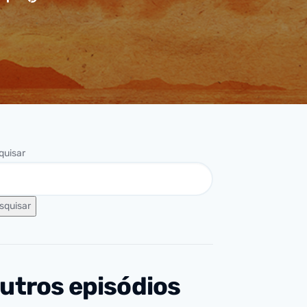
quisar
squisar
utros episódios