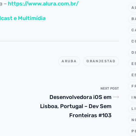
ia –
https://www.alura.com.br/
A
cast e Multimídia
B
C
C
D
ARUBA
ORANJESTAD
E
E
F
NEXT POST
Desenvolvedora iOS em
I
Lisboa, Portugal – Dev Sem
L
Fronteiras #103
N
P