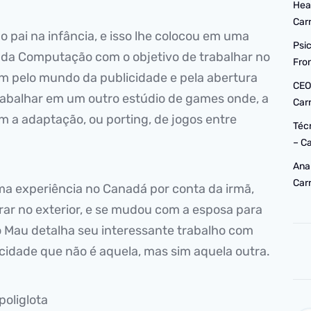
Hea
Car
 pai na infância, e isso lhe colocou em uma
Psi
a da Computação com o objetivo de trabalhar no
Fro
 pelo mundo da publicidade e pela abertura
CEO
trabalhar em um outro estúdio de games onde, a
Car
om a adaptação, ou porting, de jogos entre
Téc
– C
Ana
Car
ma experiência no Canadá por conta da irmã,
rar no exterior, e se mudou com a esposa para
o Mau detalha seu interessante trabalho com
a cidade que não é aquela, mas sim aquela outra.
 poliglota