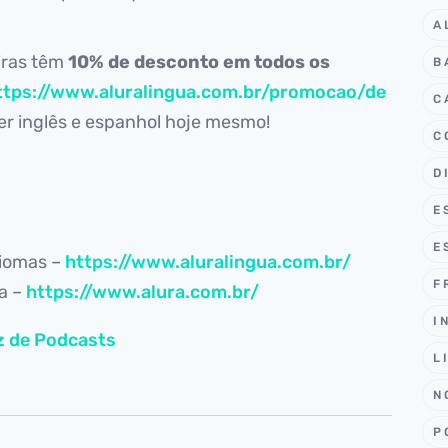
A
iras têm
10% de desconto em todos os
B
ttps://www.aluralingua.com.br/promocao/de
C
r inglês e espanhol hoje mesmo!
C
D
E
E
diomas –
https://www.aluralingua.com.br/
F
ia –
https://www.alura.com.br/
I
z de Podcasts
L
N
P