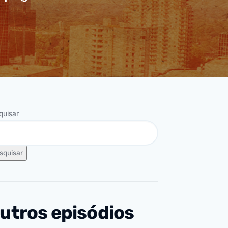
quisar
squisar
utros episódios