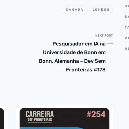
R
CANADÁ
LONDON
S
T
NEXT POST
V
Pesquisador em IA na
Á
Universidade de Bonn em
Bonn, Alemanha – Dev Sem
Fronteiras #178