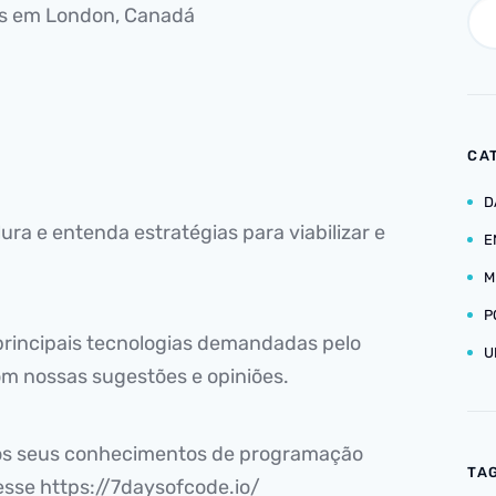
os em London, Canadá
CA
D
ura e entenda estratégias para viabilizar e
E
M
P
rincipais tecnologias demandadas pelo
U
om nossas sugestões e opiniões.
 os seus conhecimentos de programação
TA
esse https://7daysofcode.io/