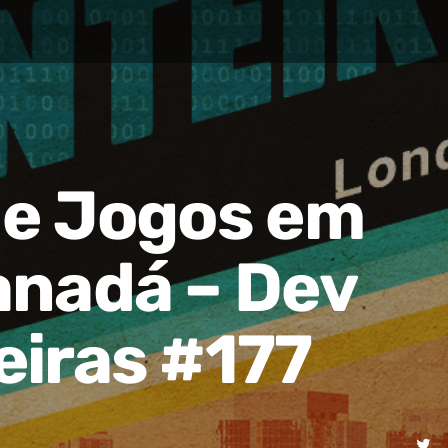
de Jogos em
anadá – Dev
eiras #177