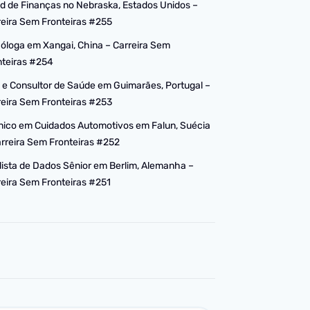
d de Finanças no Nebraska, Estados Unidos –
reira Sem Fronteiras #255
cóloga em Xangai, China – Carreira Sem
nteiras #254
 e Consultor de Saúde em Guimarães, Portugal –
reira Sem Fronteiras #253
nico em Cuidados Automotivos em Falun, Suécia
arreira Sem Fronteiras #252
lista de Dados Sênior em Berlim, Alemanha –
reira Sem Fronteiras #251