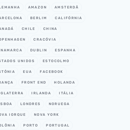
LEMANHA
AMAZON
AMSTERDÃ
ARCELONA
BERLIM
CALIFÓRNIA
ANADÁ
CHILE
CHINA
OPENHAGEN
CRACÓVIA
INAMARCA
DUBLIN
ESPANHA
STADOS UNIDOS
ESTOCOLMO
STÔNIA
EUA
FACEBOOK
RANÇA
FRONT END
HOLANDA
NGLATERRA
IRLANDA
ITÁLIA
ISBOA
LONDRES
NORUEGA
OVA IORQUE
NOVA YORK
OLÔNIA
PORTO
PORTUGAL