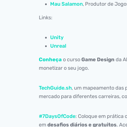
Mau Salamon
, Produtor de Jog
Links:
Unity
Unreal
Conheça
o curso
Game Design
da Al
monetizar o seu jogo.
TechGuide.sh
, um mapeamento das p
mercado para diferentes carreiras, c
#7DaysOfCode
: Coloque em prática
em
desafios diários e gratuitos
. Ac