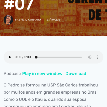
#07
FABRICIO CARRARO
27/10/2021
Podcast:
Play in new window
|
Download
O Pedro se formou na USP São Carlos trabalhou
por muitos anos em grandes empresas no Brasil,
como o UOL e o Itaú e, quando sua esposa
conseguiu um emprego em Londres, ele não