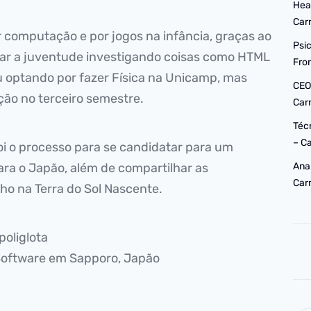
Hea
Car
r computação e por jogos na infância, graças ao
Psi
ar a juventude investigando coisas como HTML
Fro
 optando por fazer Física na Unicamp, mas
CEO
ão no terceiro semestre.
Car
Téc
– C
oi o processo para se candidatar para um
ra o Japão, além de compartilhar as
Ana
Car
lho na Terra do Sol Nascente.
 poliglota
Software em Sapporo, Japão