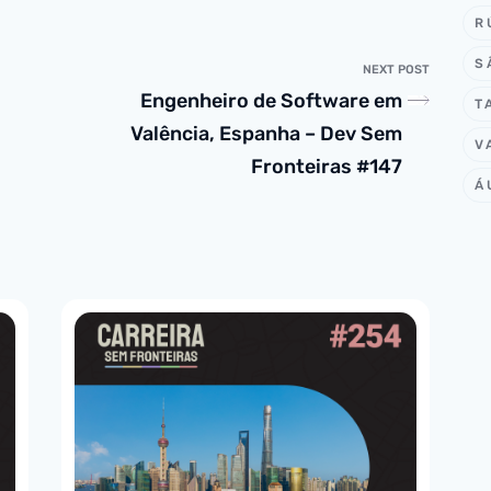
R
S
NEXT POST
Engenheiro de Software em
T
Valência, Espanha – Dev Sem
V
Fronteiras #147
Á