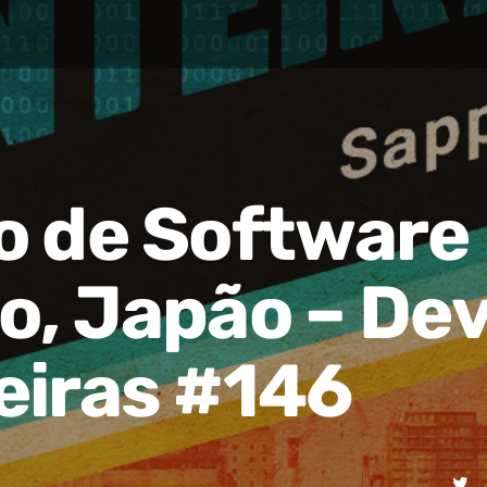
o de Software
o, Japão – De
eiras #146