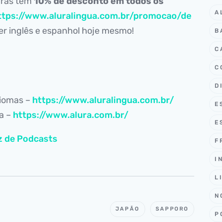
iras têm
10% de desconto em todos os
A
ttps://www.aluralingua.com.br/promocao/de
r inglês e espanhol hoje mesmo!
B
C
C
D
diomas –
https://www.aluralingua.com.br/
E
ia –
https://www.alura.com.br/
E
z de Podcasts
F
I
L
N
JAPÃO
SAPPORO
P