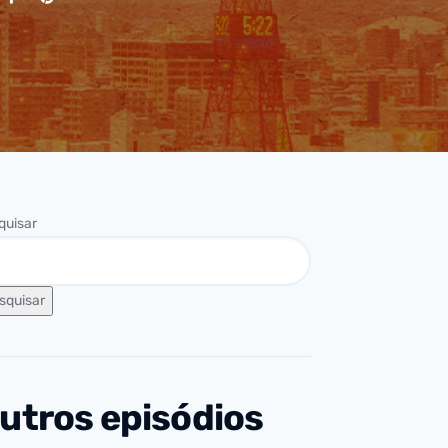
quisar
squisar
utros episódios