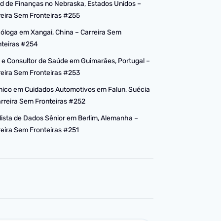
d de Finanças no Nebraska, Estados Unidos –
reira Sem Fronteiras #255
cóloga em Xangai, China – Carreira Sem
nteiras #254
 e Consultor de Saúde em Guimarães, Portugal –
reira Sem Fronteiras #253
nico em Cuidados Automotivos em Falun, Suécia
arreira Sem Fronteiras #252
lista de Dados Sênior em Berlim, Alemanha –
reira Sem Fronteiras #251