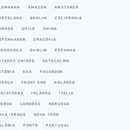
LEMANHA
AMAZON
AMSTERDÃ
ARCELONA
BERLIM
CALIFÓRNIA
ANADÁ
CHILE
CHINA
OPENHAGEN
CRACÓVIA
INAMARCA
DUBLIN
ESPANHA
STADOS UNIDOS
ESTOCOLMO
STÔNIA
EUA
FACEBOOK
RANÇA
FRONT END
HOLANDA
NGLATERRA
IRLANDA
ITÁLIA
ISBOA
LONDRES
NORUEGA
OVA IORQUE
NOVA YORK
OLÔNIA
PORTO
PORTUGAL