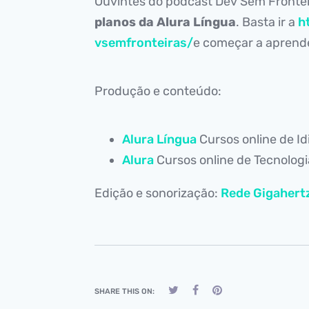
Ouvintes do podcast Dev Sem Fronte
planos da Alura Língua
. Basta ir a
h
vsemfronteiras/
e começar a aprende
Produção e conteúdo:
Alura Língua
Cursos online de I
Alura
Cursos online de Tecnolog
Edição e sonorização:
Rede Gigahert
SHARE THIS ON: