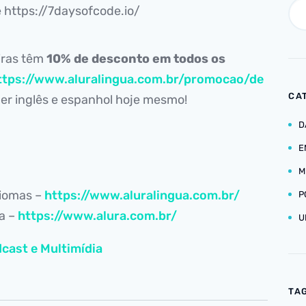
e https://7daysofcode.io/
iras têm
10% de desconto em todos os
ttps://www.aluralingua.com.br/promocao/de
CA
r inglês e espanhol hoje mesmo!
D
E
M
diomas –
https://www.aluralingua.com.br/
P
ia –
https://www.alura.com.br/
U
cast e Multimídia
TA