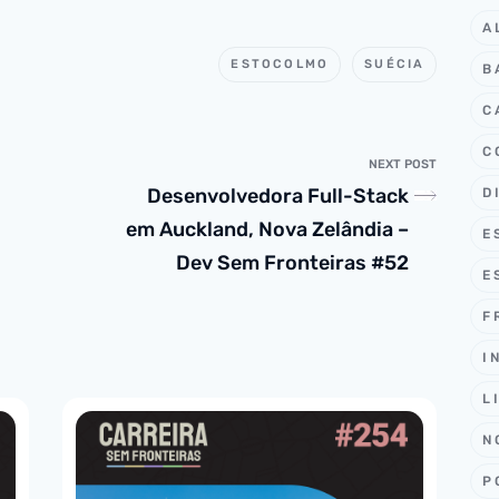
A
ESTOCOLMO
SUÉCIA
B
C
C
NEXT POST
Desenvolvedora Full-Stack
D
em Auckland, Nova Zelândia –
E
Dev Sem Fronteiras #52
E
F
I
L
N
P