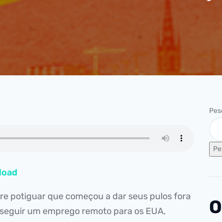
Pes
Pe
load
e potiguar que começou a dar seus pulos fora
O
onseguir um emprego remoto para os EUA,