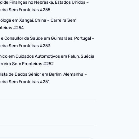
d de Finanças no Nebraska, Estados Unidos –
reira Sem Fronteiras #255
cóloga em Xangai, China – Carreira Sem
nteiras #254
 e Consultor de Saúde em Guimarães, Portugal –
reira Sem Fronteiras #253
nico em Cuidados Automotivos em Falun, Suécia
arreira Sem Fronteiras #252
lista de Dados Sênior em Berlim, Alemanha –
reira Sem Fronteiras #251