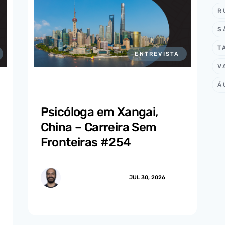
R
S
T
ENTREVISTA
V
Á
Psicóloga em Xangai,
China – Carreira Sem
Fronteiras #254
MARCUS.MENDES
JUL 30, 2026