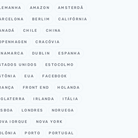
LEMANHA
AMAZON
AMSTERDÃ
ARCELONA
BERLIM
CALIFÓRNIA
ANADÁ
CHILE
CHINA
OPENHAGEN
CRACÓVIA
INAMARCA
DUBLIN
ESPANHA
STADOS UNIDOS
ESTOCOLMO
STÔNIA
EUA
FACEBOOK
RANÇA
FRONT END
HOLANDA
NGLATERRA
IRLANDA
ITÁLIA
ISBOA
LONDRES
NORUEGA
OVA IORQUE
NOVA YORK
OLÔNIA
PORTO
PORTUGAL