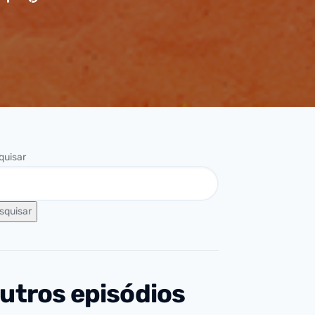
quisar
squisar
utros episódios