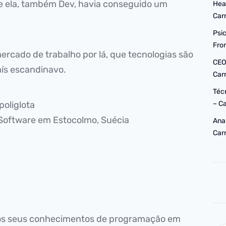
ue ela, também Dev, havia conseguido um
Hea
Car
Psi
Fro
ercado de trabalho por lá, que tecnologias são
CEO
aís escandinavo.
Car
Téc
 poliglota
– C
 Software em Estocolmo, Suécia
Ana
Car
 os seus conhecimentos de programação em