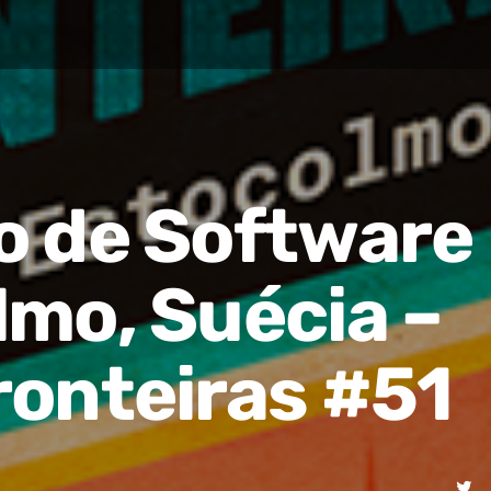
o de Software
mo, Suécia –
onteiras #51