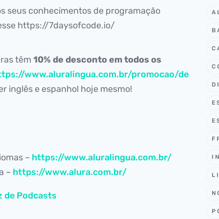
 os seus conhecimentos de programação
A
esse https://7daysofcode.io/
B
C
iras têm
10% de desconto em todos os
C
ttps://www.aluralingua.com.br/promocao/de
D
r inglês e espanhol hoje mesmo!
E
E
F
diomas –
https://www.aluralingua.com.br/
I
ia –
https://www.alura.com.br/
L
N
z de Podcasts
P