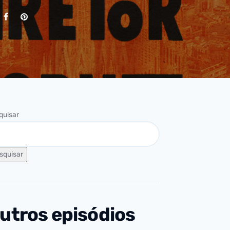
quisar
squisar
utros episódios