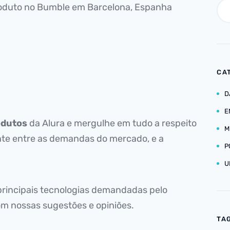
Produto no Bumble em Barcelona, Espanha
CA
D
E
odutos
da Alura e mergulhe em tudo a respeito
M
te entre as demandas do mercado, e a
P
U
rincipais tecnologias demandadas pelo
om nossas sugestões e opiniões.
TA