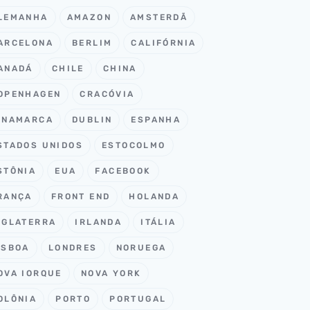
LEMANHA
AMAZON
AMSTERDÃ
ARCELONA
BERLIM
CALIFÓRNIA
ANADÁ
CHILE
CHINA
OPENHAGEN
CRACÓVIA
INAMARCA
DUBLIN
ESPANHA
STADOS UNIDOS
ESTOCOLMO
STÔNIA
EUA
FACEBOOK
RANÇA
FRONT END
HOLANDA
NGLATERRA
IRLANDA
ITÁLIA
ISBOA
LONDRES
NORUEGA
OVA IORQUE
NOVA YORK
OLÔNIA
PORTO
PORTUGAL