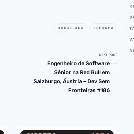
R
S
BARCELONA
ESPANHA
T
V
Á
NEXT POST
Engenheiro de Software
Sênior na Red Bull em
Salzburgo, Áustria – Dev Sem
Fronteiras #186