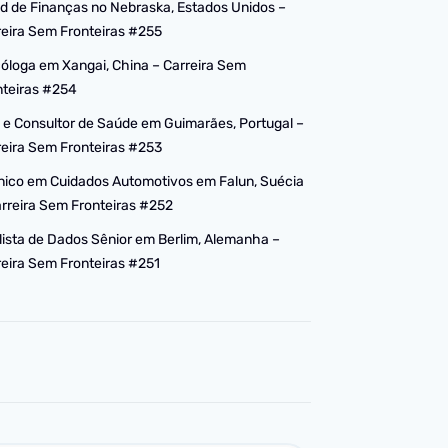
d de Finanças no Nebraska, Estados Unidos –
reira Sem Fronteiras #255
cóloga em Xangai, China – Carreira Sem
nteiras #254
 e Consultor de Saúde em Guimarães, Portugal –
reira Sem Fronteiras #253
nico em Cuidados Automotivos em Falun, Suécia
arreira Sem Fronteiras #252
lista de Dados Sênior em Berlim, Alemanha –
reira Sem Fronteiras #251