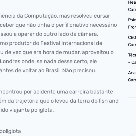
Hea
Car
 Ciência da Computação, mas resolveu cursar
Psi
eber que não tinha o perfil criativo necessário
Fro
assou a operar do outro lado da câmera,
CEO
mo produtor do Festival Internacional de
Car
u de vez que era hora de mudar, aproveitou o
Téc
Londres onde, se nada desse certo, ele
– C
tes de voltar ao Brasil. Não precisou.
Ana
Car
encontrou por acidente uma carreira bastante
 da trajetória que o levou da terra do fish and
ido viajante poliglota.
 poliglota