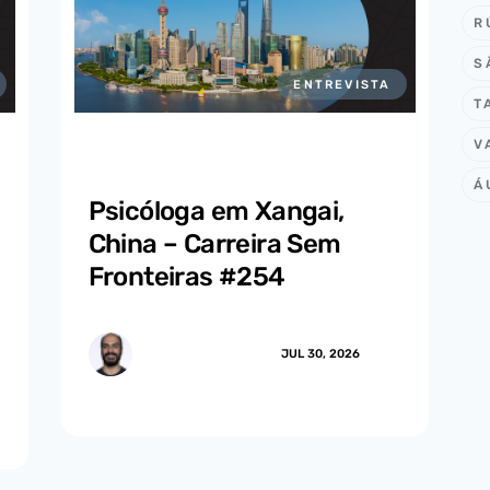
R
S
ENTREVISTA
T
V
Á
Psicóloga em Xangai,
China – Carreira Sem
Fronteiras #254
MARCUS.MENDES
JUL 30, 2026