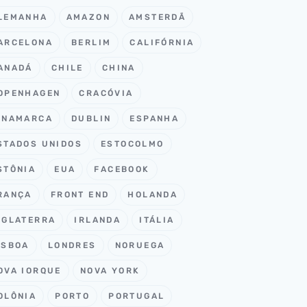
LEMANHA
AMAZON
AMSTERDÃ
ARCELONA
BERLIM
CALIFÓRNIA
ANADÁ
CHILE
CHINA
OPENHAGEN
CRACÓVIA
INAMARCA
DUBLIN
ESPANHA
STADOS UNIDOS
ESTOCOLMO
STÔNIA
EUA
FACEBOOK
RANÇA
FRONT END
HOLANDA
NGLATERRA
IRLANDA
ITÁLIA
ISBOA
LONDRES
NORUEGA
OVA IORQUE
NOVA YORK
OLÔNIA
PORTO
PORTUGAL