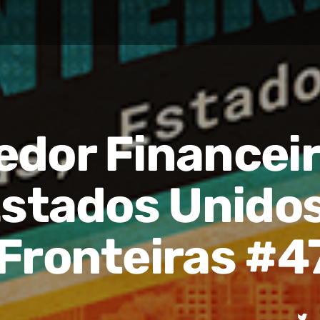
edor Financei
Estados Unido
Fronteiras #4