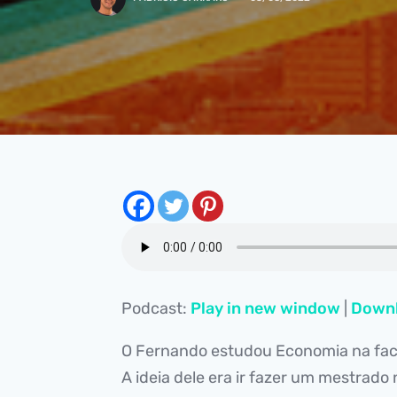
Podcast:
Play in new window
|
Down
O Fernando estudou Economia na facu
A ideia dele era ir fazer um mestrad