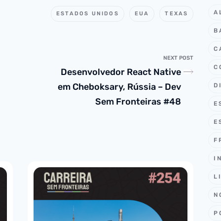
A
ESTADOS UNIDOS
EUA
TEXAS
B
C
NEXT POST
C
Desenvolvedor React Native
em Cheboksary, Rússia – Dev
D
Sem Fronteiras #48
E
E
F
I
L
N
P