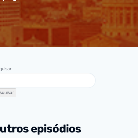
quisar
squisar
utros episódios