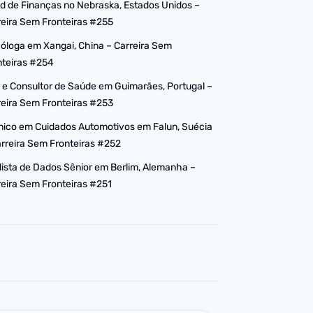
d de Finanças no Nebraska, Estados Unidos –
reira Sem Fronteiras #255
cóloga em Xangai, China – Carreira Sem
nteiras #254
 e Consultor de Saúde em Guimarães, Portugal –
reira Sem Fronteiras #253
nico em Cuidados Automotivos em Falun, Suécia
arreira Sem Fronteiras #252
lista de Dados Sênior em Berlim, Alemanha –
reira Sem Fronteiras #251