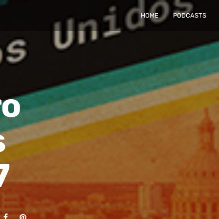
HOME
PODCASTS
ro
s
7