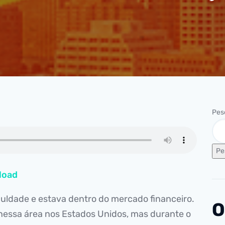
Pes
Pe
load
ldade e estava dentro do mercado financeiro.
O
o nessa área nos Estados Unidos, mas durante o