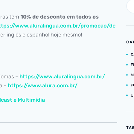
iras têm
10% de desconto em todos os
ttps://www.aluralingua.com.br/promocao/de
r inglês e espanhol hoje mesmo!
CA
D
E
M
diomas –
https://www.aluralingua.com.br/
ia –
https://www.alura.com.br/
P
U
cast e Multimídia
TA