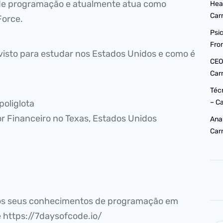
de programação e atualmente atua como
Hea
Car
Force.
Psi
Fro
visto para estudar nos Estados Unidos e como é
CEO
Car
Téc
 poliglota
– C
r Financeiro no Texas, Estados Unidos
Ana
Car
 os seus conhecimentos de programação em
e https://7daysofcode.io/