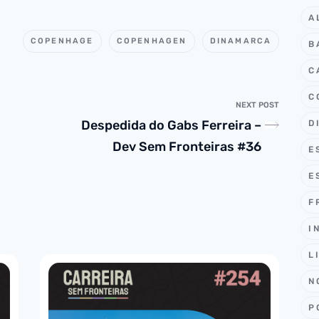
A
COPENHAGE
COPENHAGEN
DINAMARCA
B
C
C
NEXT POST
Despedida do Gabs Ferreira –
D
Dev Sem Fronteiras #36
E
E
F
I
L
N
P