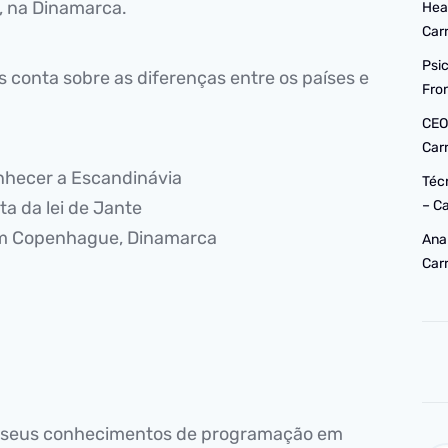
 na Dinamarca.
Hea
Car
Psi
 conta sobre as diferenças entre os países e
Fro
CEO
Car
onhecer a Escandinávia
Téc
ta da lei de Jante
– C
em Copenhague, Dinamarca
Ana
Car
os seus conhecimentos de programação em