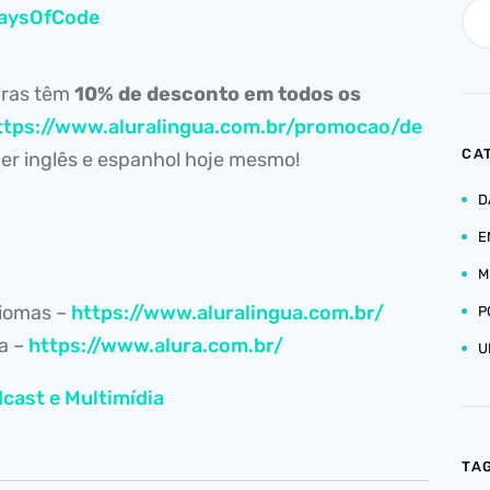
aysOfCode
iras têm
10% de desconto em todos os
ttps://www.aluralingua.com.br/promocao/de
CA
r inglês e espanhol hoje mesmo!
D
E
M
diomas –
https://www.aluralingua.com.br/
P
ia –
https://www.alura.com.br/
U
cast e Multimídia
TA