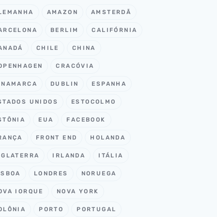
LEMANHA
AMAZON
AMSTERDÃ
ARCELONA
BERLIM
CALIFÓRNIA
ANADÁ
CHILE
CHINA
OPENHAGEN
CRACÓVIA
INAMARCA
DUBLIN
ESPANHA
STADOS UNIDOS
ESTOCOLMO
STÔNIA
EUA
FACEBOOK
RANÇA
FRONT END
HOLANDA
NGLATERRA
IRLANDA
ITÁLIA
ISBOA
LONDRES
NORUEGA
OVA IORQUE
NOVA YORK
OLÔNIA
PORTO
PORTUGAL