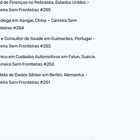
d de Finanças no Nebraska, Estados Unidos –
reira Sem Fronteiras #255
cóloga em Xangai, China – Carreira Sem
nteiras #254
 e Consultor de Saúde em Guimarães, Portugal –
reira Sem Fronteiras #253
nico em Cuidados Automotivos em Falun, Suécia
arreira Sem Fronteiras #252
lista de Dados Sênior em Berlim, Alemanha –
reira Sem Fronteiras #251