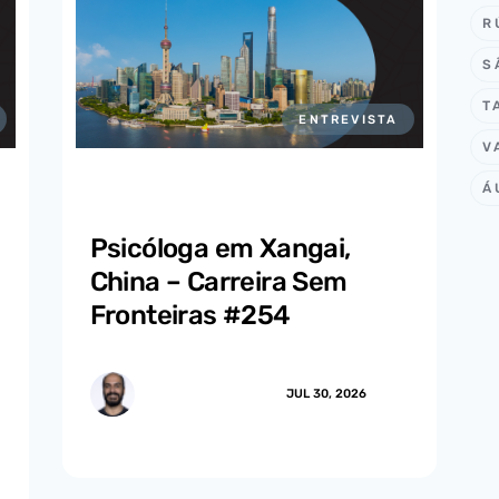
R
S
T
ENTREVISTA
V
Á
Psicóloga em Xangai,
China – Carreira Sem
Fronteiras #254
MARCUS.MENDES
JUL 30, 2026