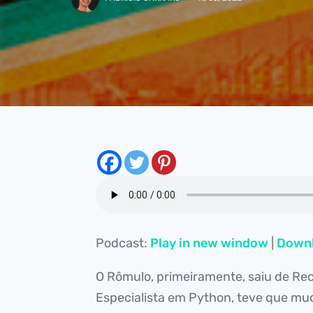
Podcast:
Play in new window
|
Down
O Rômulo, primeiramente, saiu de Reci
Especialista em Python, teve que mu