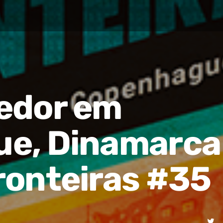
edor em
e, Dinamarca
ronteiras #35