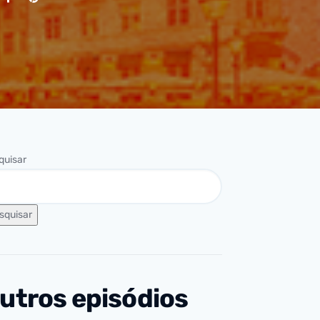
quisar
squisar
utros episódios