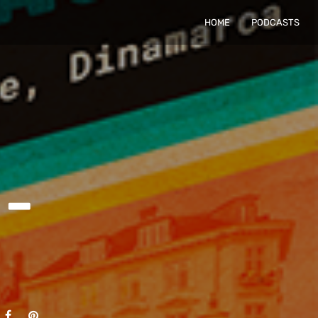
HOME
PODCASTS
 –